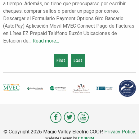
a tiempo. Además, no tiene que preocuparse por escribir
cheques, comprar sellos o perder un pago por correo.
Descargar el Formulario Payment Options Giro Bancario
(AutoPay) Aplicación Movil MVEC Connect Pago de Facturas
en Línea EZ Prepaid Teléfono Buzón Ubicaciones de
Estación de...
Read more...
First
Last
Visit
Visit
Visit
Magic
Magic
Magic
© Copyright 2026 Magic Valley Electric COOP.
Privacy Policy
.
Valley
Valley
Valley
Website Design by
CODESM